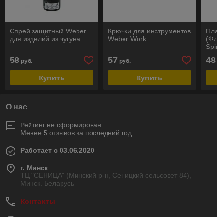
Спрей защитный Weber
Крючки для инструментов
Пла
для изделий из чугуна
Weber Work
(Фл
Spi
58
57
48
руб.
руб.
Купить
Купить
О нас
Рейтинг не сформирован
Менее 5 отзывов за последний год
Работает с 03.06.2020
г. Минск
ТЦ "СЕНИЦА" (Минский р-н, Сеницкий сельсовет 84),
Минск, Беларусь
Контакты