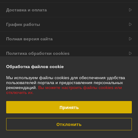
Доставка и оплата
График работы
Полная версия сайта
Политика обработки cookies
Обработка файлов cookie
Сайт создан на платформе Deal.by
Мы используем файлы cookies для обеспечения удобства
пользователей портала и предоставления персональных
рекомендаций.
Вы можете настроить файлы cookies или
отключить их.
Информация для покупателя
Принять
Юридическое лицо:
ООО "Спрингхауз"
223049, Минская обл., Минский р-н, Щомыслицкий с/с, д. Малиновка, ул.
Отклонить
Центральная, 1, офис 4
Регистрационный номер ЕГР: 691775699