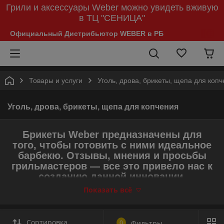
Грили и аксессуары Weber можно увидеть вживую
в ТЦ "СЕНИЦА"
Официальный Дистрибьютор WEBER в РБ
Товары и услуги
Уголь, дрова, брикеты, щепа для коп
Уголь, дрова, брикеты, щепа для копчения
Брикеты Weber предназначены для
того, чтобы готовить с ними идеальное
барбекю. Отзывы, мнения и просьбы
грильмастеров — все это привело нас к
созданию данной инновации.
Показать всё
Угольные брикеты разгораются всего за 20 минут и
обеспечивают стабильный жар до 3 часов.
Сортировка
0
Фильтры