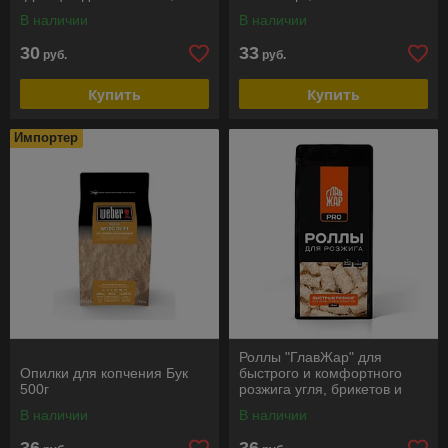
мангалов и любых типов
В наличии
В наличии
грилей, 450 г
30
33
руб.
руб.
Купить
Купить
Импортер
Роллы "ГлавЖар" для
Опилки для копчения Бук
быстрого и комфортного
500г
розжига угля, брикетов и
дров, 25 штук
В наличии
В наличии