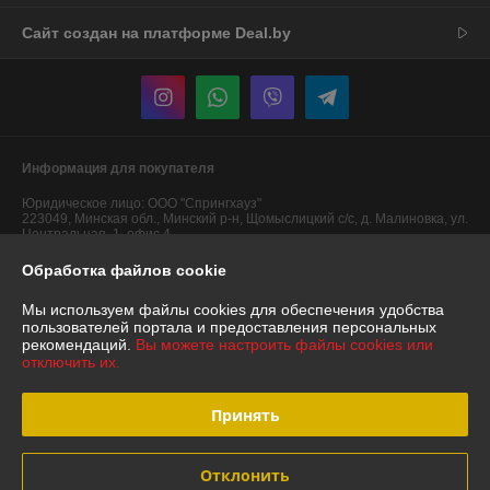
Сайт создан на платформе Deal.by
Информация для покупателя
Юридическое лицо:
ООО "Спрингхауз"
223049, Минская обл., Минский р-н, Щомыслицкий с/с, д. Малиновка, ул.
Центральная, 1, офис 4
Обработка файлов cookie
Регистрационный номер ЕГР: 691775699
УНП: 691775699
Мы используем файлы cookies для обеспечения удобства
пользователей портала и предоставления персональных
Регистрационный орган: Минский районный исполком
рекомендаций.
Вы можете настроить файлы cookies или
отключить их.
Дата регистрации компании: 27.04.2016
Ссылка на свидетельство/лицензию
Принять
Ссылка на свидетельство/лицензию
Отклонить
Местонахождение книги жалоб и предложений: ТЦ "СЕНИЦА"