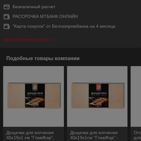
Безналичный расчет
РАССРОЧКА МТБАНК ОНЛАЙН
"Карта покупок" от Белгазпромбанка на 4 месяца:
Все условия оплаты
Подобные товары компании
Дощечки для копчения
Дощечки для копчения
Отс
40х19х1 см "ГлавЖар",
40х19х1см "ГлавЖар" -
для