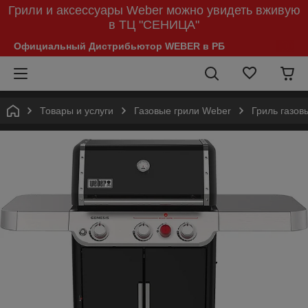
Грили и аксессуары Weber можно увидеть вживую
в ТЦ "СЕНИЦА"
Официальный Дистрибьютор WEBER в РБ
Товары и услуги
Газовые грили Weber
Гриль газов