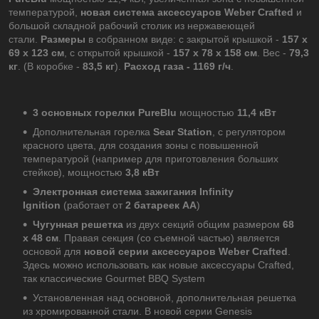
температурой,
новая система аксессуаров Weber Crafted
и
большой складной рабочий столик из нержавеющей
стали.
Размеры
в собранном виде: с закрытой крышкой -
157 x
69 x 123 см
, с открытой крышкой -
157 x 78 x 158 cм
. Вес -
79,3
кг
. (В коробке -
83,5 кг
).
Расход газа - 1169 г/ч
.
3 основных горелки
PureBlu
мощностью
11,4 кВт
Дополнительная горелка
Sear Station
, с регулятором
красного цвета, для создания зоны с повышенной
температурой (например для приготовления больших
стейков), мощностью
3
,8
кВт
Электронная система зажигания Infinity
Ignition
(работает от
2 батареек AA
)
Чугунная решетка
из двух секций общим размером
68
x 48 см
. Правая секция (со съемной частью) является
основой для
новой серии аксессуаров Weber Crafted
.
Здесь можно использовать как новые аксессуары Crafted,
так классические Gourmet BBQ System
Установленная над основной, дополнительная решетка
из хромированной стали. В новой серии Genesis