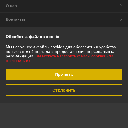
О нас
Контакты
Доставка и оплата
Обработка файлов cookie
График работы
Мы используем файлы cookies для обеспечения удобства
пользователей портала и предоставления персональных
рекомендаций.
Вы можете настроить файлы cookies или
Полная версия сайта
отключить их.
Политика обработки cookies
Принять
Сайт создан на платформе Deal.by
Отклонить
Информация для покупателя