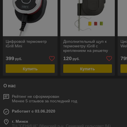
Цифровой термометр
Дополнительный щуп к
Ци
iGrill Mini
термометру iGrill с
We
креплением на решетку
399
120
79
руб.
руб.
Купить
Купить
О нас
Рейтинг не сформирован
Менее 5 отзывов за последний год
Работает с 03.06.2020
г. Минск
ТЦ "СЕНИЦА" (Минский р-н, Сеницкий сельсовет 84),