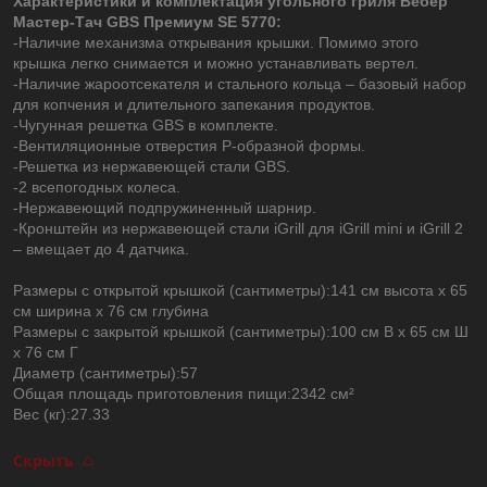
Характеристики и комплектация угольного гриля Вебер
Мастер-Тач GBS Премиум SE 5770:
-Наличие механизма открывания крышки. Помимо этого
крышка легко снимается и можно устанавливать вертел.
-Наличие жароотсекателя и стального кольца – базовый набор
для копчения и длительного запекания продуктов.
-Чугунная решетка GBS в комплекте.
-Вентиляционные отверстия P-образной формы.
-Решетка из нержавеющей стали GBS.
-2 всепогодных колеса.
-Нержавеющий подпружиненный шарнир.
-Кронштейн из нержавеющей стали iGrill для iGrill mini и iGrill 2
– вмещает до 4 датчика.
Размеры с открытой крышкой (сантиметры):141 см высота x 65
см ширина x 76 см глубина
Размеры с закрытой крышкой (сантиметры):100 см В x 65 см Ш
x 76 см Г
Диаметр (сантиметры):57
Общая площадь приготовления пищи:2342 см²
Вес (кг):27.33
Скрыть