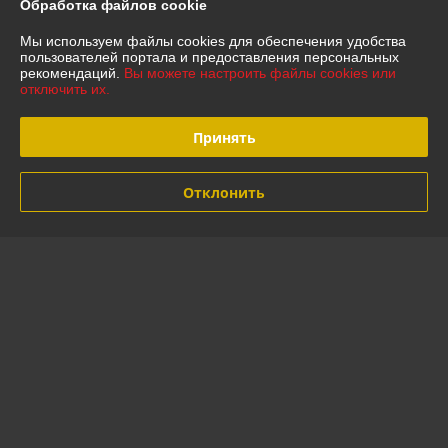
Обработка файлов cookie
Мы используем файлы cookies для обеспечения удобства
Отзывы о магазине
пользователей портала и предоставления персональных
рекомендаций.
Вы можете настроить файлы cookies или
отключить их.
28 отзывов за всё время
Покупатель
23.07.2026
Принять
Отлично
Отклонить
Виктор
09.07.2026
Отлично
Показать все отзывы
О нас
Контакты