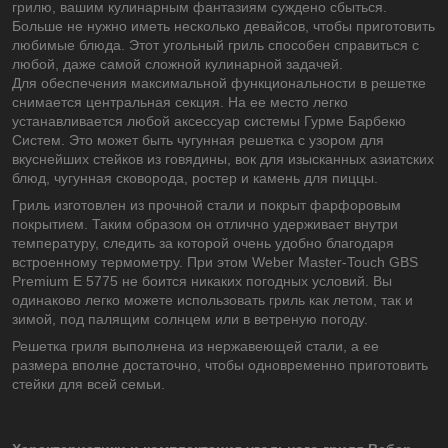
грилю, вашим кулинарным фантазиям суждено сбыться.
Больше не нужно иметь несколько девайсов, чтобы приготовить
любимые блюда. Этот угольный гриль способен справиться с
любой, даже самой сложной кулинарной задачей.
Для обеспечения максимальной функциональности в решетке
снимается центральная секция. На ее место легко
устанавливается любой аксессуар системы Гурме Барбекю
Систем. Это может быть чугунная решетка с узором для
вкуснейших стейков из говядины, вок для изысканных азиатских
блюд, чугунная сковорода, ростер и камень для пиццы.
Гриль изготовлен из прочной стали и покрыт фарфоровым
покрытием. Таким образом он отлично удерживает внутри
температуру, следить за которой очень удобно благодаря
встроенному термометру. При этом Weber Master-Touch GBS
Premium E 5775 не боится никаких погодных условий. Вы
одинаково легко можете использовать гриль как летом, так и
зимой, под палящим солнцем или в ветреную погоду.
Решетка гриля выполнена из нержавеющей стали, а ее
размера вполне достаточно, чтобы одновременно приготовить
стейки для всей семьи.