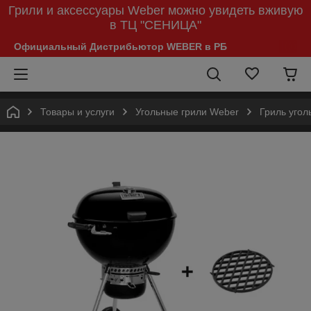
Грили и аксессуары Weber можно увидеть вживую
в ТЦ "СЕНИЦА"
Официальный Дистрибьютор WEBER в РБ
Товары и услуги
Угольные грили Weber
Гриль угол