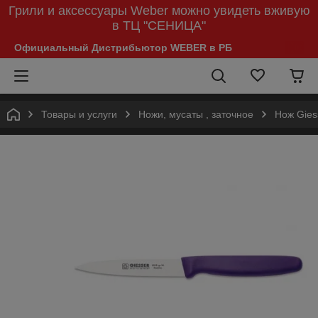
Грили и аксессуары Weber можно увидеть вживую
в ТЦ "СЕНИЦА"
Официальный Дистрибьютор WEBER в РБ
Товары и услуги
Ножи, мусаты , заточное
Нож Gies