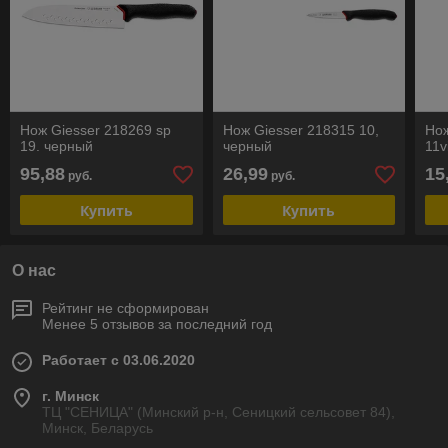
Нож Giesser 218269 sp
Нож Giesser 218315 10,
Нож
19. черный
черный
11v
95,88
26,99
15
руб.
руб.
Купить
Купить
О нас
Рейтинг не сформирован
Менее 5 отзывов за последний год
Работает с 03.06.2020
г. Минск
ТЦ "СЕНИЦА" (Минский р-н, Сеницкий сельсовет 84),
Минск, Беларусь