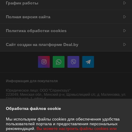
График работы
Полная версия сайта
Политика обработки cookies
Сайт создан на платформе Deal.by
Информация для покупателя
Юридическое лицо:
ООО "Спрингхауз"
223049, Минская обл., Минский р-н, Щомыслицкий с/с, д. Малиновка, ул.
Центральная, 1, офис 4
Обработка файлов cookie
Регистрационный номер ЕГР: 691775699
УНП: 691775699
Мы используем файлы cookies для обеспечения удобства
пользователей портала и предоставления персональных
Регистрационный орган: Минский районный исполком
рекомендаций.
Вы можете настроить файлы cookies или