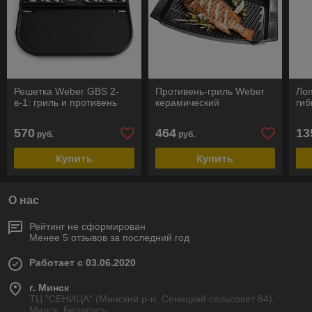
Решетка Weber GBS 2-
Противень-гриль Weber
Лоп
в-1: гриль и противень
керамический
гиб
570
464
13
руб.
руб.
Купить
Купить
О нас
Рейтинг не сформирован
Менее 5 отзывов за последний год
Работает с 03.06.2020
г. Минск
ТЦ "СЕНИЦА" (Минский р-н, Сеницкий сельсовет 84),
Минск, Беларусь