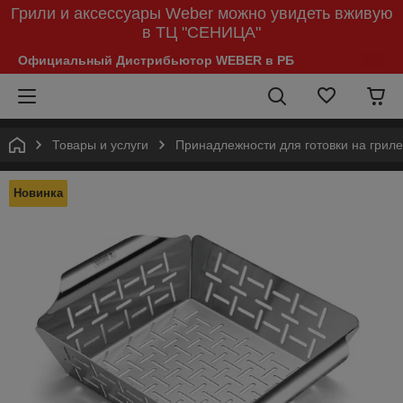
Грили и аксессуары Weber можно увидеть вживую
в ТЦ "СЕНИЦА"
Официальный Дистрибьютор WEBER в РБ
Товары и услуги
Принадлежности для готовки на гриле
Новинка