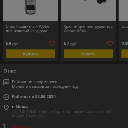
Спрей защитный Weber
Крючки для инструментов
Сов
для изделий из чугуна
Weber Work
58
57
24
руб.
руб.
Купить
Купить
О нас
Рейтинг не сформирован
Менее 5 отзывов за последний год
Работает с 03.06.2020
г. Минск
ТЦ "СЕНИЦА" (Минский р-н, Сеницкий сельсовет 84),
Минск, Беларусь
Контакты